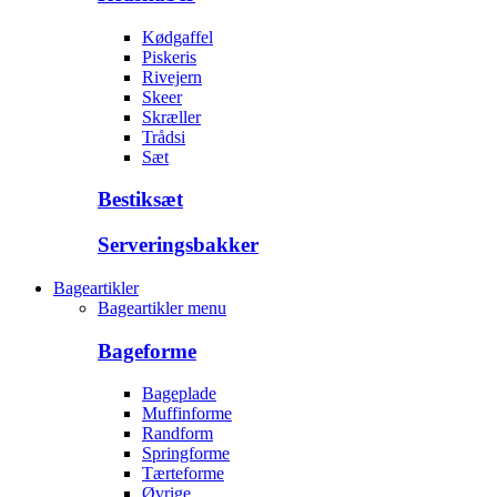
Kødgaffel
Piskeris
Rivejern
Skeer
Skræller
Trådsi
Sæt
Bestiksæt
Serveringsbakker
Bageartikler
Bageartikler menu
Bageforme
Bageplade
Muffinforme
Randform
Springforme
Tærteforme
Øvrige