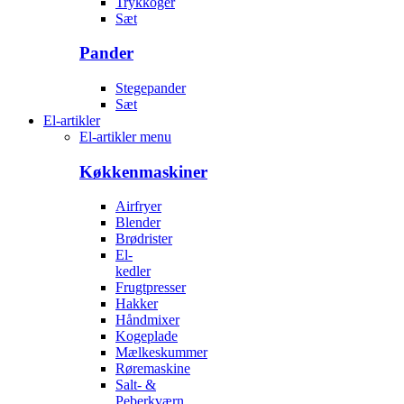
Trykkoger
Sæt
Pander
Stegepander
Sæt
El-artikler
El-artikler menu
Køkkenmaskiner
Airfryer
Blender
Brødrister
El-
kedler
Frugtpresser
Hakker
Håndmixer
Kogeplade
Mælkeskummer
Røremaskine
Salt- &
Peberkværn