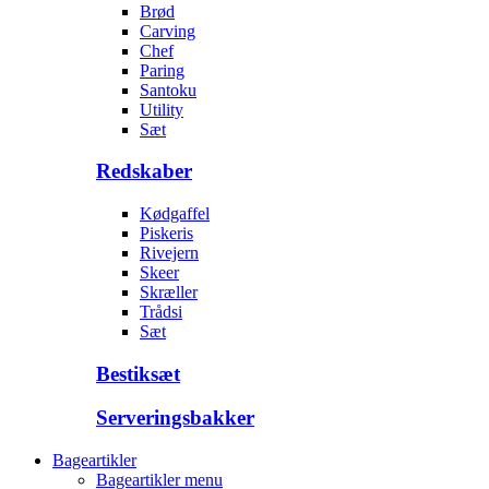
Brød
Carving
Chef
Paring
Santoku
Utility
Sæt
Redskaber
Kødgaffel
Piskeris
Rivejern
Skeer
Skræller
Trådsi
Sæt
Bestiksæt
Serveringsbakker
Bageartikler
Bageartikler menu