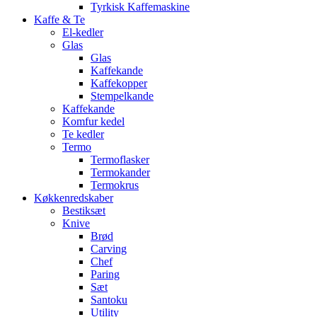
Tyrkisk Kaffemaskine
Kaffe & Te
El-kedler
Glas
Glas
Kaffekande
Kaffekopper
Stempelkande
Kaffekande
Komfur kedel
Te kedler
Termo
Termoflasker
Termokander
Termokrus
Køkkenredskaber
Bestiksæt
Knive
Brød
Carving
Chef
Paring
Sæt
Santoku
Utility