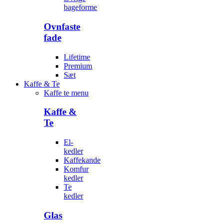
bageforme
Ovnfaste
fade
Lifetime
Premium
Sæt
Kaffe & Te
Kaffe te menu
Kaffe &
Te
El-
kedler
Kaffekande
Komfur
kedler
Te
kedler
Glas