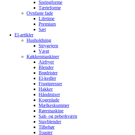
Springforme
Tærteforme
Ovnfaste fade
Lifetime
Premium
Sæt
El-artikler
Husholdning
Strygejern
Vægt
Køkkenmaskiner
Airfryer
Blender
Brødrister
El-kedler
Frugtpresser
Hakker
Håndmixer
Kogeplade
Mælkeskummer
Røremaskine
Salt- og peberkværn
Stavblender
Tilbehør
Toaster