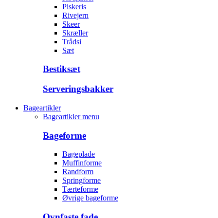
Piskeris
Rivejern
Skeer
Skræller
Trådsi
Sæt
Bestiksæt
Serveringsbakker
Bageartikler
Bageartikler menu
Bageforme
Bageplade
Muffinforme
Randform
Springforme
Tærteforme
Øvrige bageforme
Ovnfaste fade