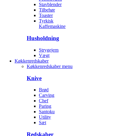
Stavblender
Tilbehør
Toaster
Tyrkisk
Kaffemaskine
Husholdning
Strygejern
Vægt
Køkkenredskaber
Køkkenredskaber menu
Knive
Brød
Carving
Chef
Paring
Santoku
Utility
Sæt
Redskaber