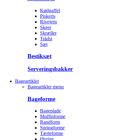
Kødgaffel
Piskeris
Rivejern
Skeer
Skræller
Trådsi
Sæt
Bestiksæt
Serveringsbakker
Bageartikler
Bageartikler menu
Bageforme
Bageplade
Muffinforme
Randform
Springforme
Tærteforme
Øvrige