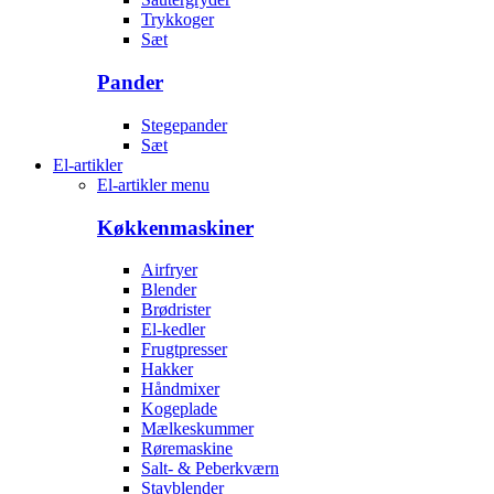
Trykkoger
Sæt
Pander
Stegepander
Sæt
El-artikler
El-artikler menu
Køkkenmaskiner
Airfryer
Blender
Brødrister
El-kedler
Frugtpresser
Hakker
Håndmixer
Kogeplade
Mælkeskummer
Røremaskine
Salt- & Peberkværn
Stavblender