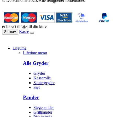
© Dorschhome 2025. Alle rettigheder forbeholdes
er blevet tilføjet til din kurv.
Kasse
Se kurv
Lifetime
Lifetime menu
Alle Gryder
Gryder
Kasserolle
Sautergryder
Sæt
Pander
Stegepander
Grillpander
Pizzapande