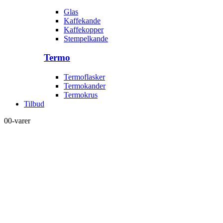
Glas
Kaffekande
Kaffekopper
Stempelkande
Termo
Termoflasker
Termokander
Termokrus
Tilbud
0
0-varer