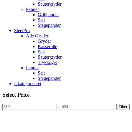
Sautergryder
Pander
Grillpander
Sæt
Stegepander
SteelPro
Alle Gryder
Gryder
Kasserolle
Sæt
Sautergryder
Trykkoger
Pander
Sæt
Stegepander
Ukategoriseret
Select Price
-
Filter