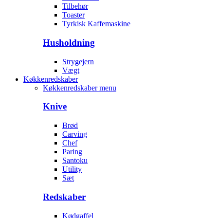
Tilbehør
Toaster
Tyrkisk Kaffemaskine
Husholdning
Strygejern
Vægt
Køkkenredskaber
Køkkenredskaber menu
Knive
Brød
Carving
Chef
Paring
Santoku
Utility
Sæt
Redskaber
Kødgaffel