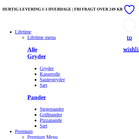
HURTIG LEVERING 1-3 HVERDAGE | FRI FRAGT OVER 249 KR
Add
Add
Add
Lifetime
to
to
to
Lifetime menu
wishli
wishli
wishli
Alle
Gryder
Gryder
Kasserolle
Sautergryder
Sæt
Pander
Stegepander
Grillpander
Pizzapande
Sæt
Premium
Premium Menu