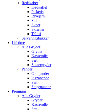
Redskaber
Kødgaffel
Piskeris
Rivejern
Sæt
Skeer
Skræller
Trådsi
Serveringsbakker
Lifetime
Alle Gryder
Gryder
Kasserolle
Sæt
Sautergryder
Pander
Grillpander
Pizzapande
Sæt
Stegepander
Premium
Alle Gryder
Gryder
Kasserolle
Sæt