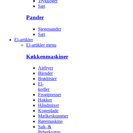
Trykkoger
Sæt
Pander
Stegepander
Sæt
El-artikler
El-artikler menu
Køkkenmaskiner
Airfryer
Blender
Brødrister
El-
kedler
Frugtpresser
Hakker
Håndmixer
Kogeplade
Mælkeskummer
Røremaskine
Salt- &
Peberkværn