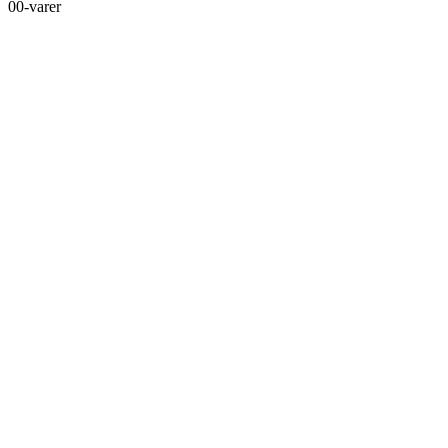
0
0-varer