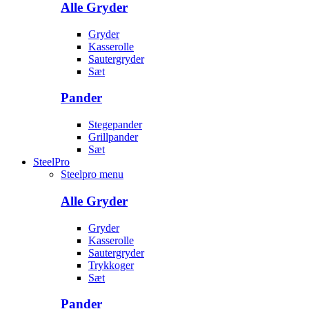
Alle Gryder
Gryder
Kasserolle
Sautergryder
Sæt
Pander
Stegepander
Grillpander
Sæt
SteelPro
Steelpro menu
Alle Gryder
Gryder
Kasserolle
Sautergryder
Trykkoger
Sæt
Pander