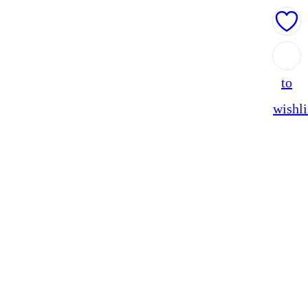
Add
to
wishli