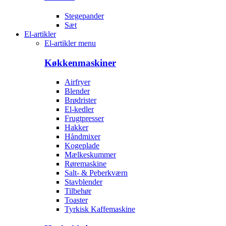
Stegepander
Sæt
El-artikler
El-artikler menu
Køkkenmaskiner
Airfryer
Blender
Brødrister
El-kedler
Frugtpresser
Hakker
Håndmixer
Kogeplade
Mælkeskummer
Røremaskine
Salt- & Peberkværn
Stavblender
Tilbehør
Toaster
Tyrkisk Kaffemaskine