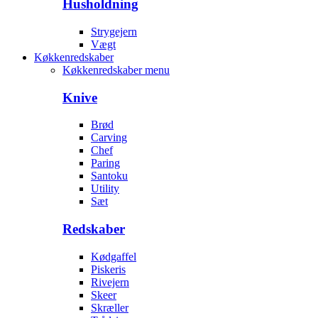
Husholdning
Strygejern
Vægt
Køkkenredskaber
Køkkenredskaber menu
Knive
Brød
Carving
Chef
Paring
Santoku
Utility
Sæt
Redskaber
Kødgaffel
Piskeris
Rivejern
Skeer
Skræller