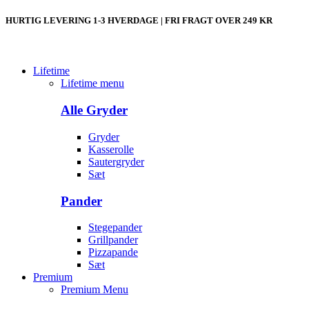
HURTIG LEVERING 1-3 HVERDAGE | FRI FRAGT OVER 249 KR
Lifetime
Lifetime menu
Alle Gryder
Gryder
Kasserolle
Sautergryder
Sæt
Pander
Stegepander
Grillpander
Pizzapande
Sæt
Premium
Premium Menu