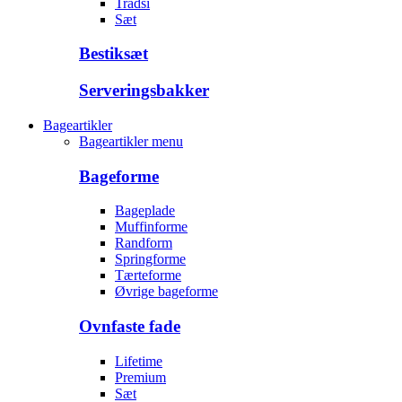
Trådsi
Sæt
Bestiksæt
Serveringsbakker
Bageartikler
Bageartikler menu
Bageforme
Bageplade
Muffinforme
Randform
Springforme
Tærteforme
Øvrige bageforme
Ovnfaste fade
Lifetime
Premium
Sæt