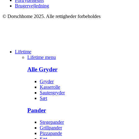
Fortrydelsesret
Brugervejledning
© Dorschhome 2025. Alle rettigheder forbeholdes
Lifetime
Lifetime menu
Alle Gryder
Gryder
Kasserolle
Sautergryder
Sæt
Pander
Stegepander
Grillpander
Pizzapande
Sæt