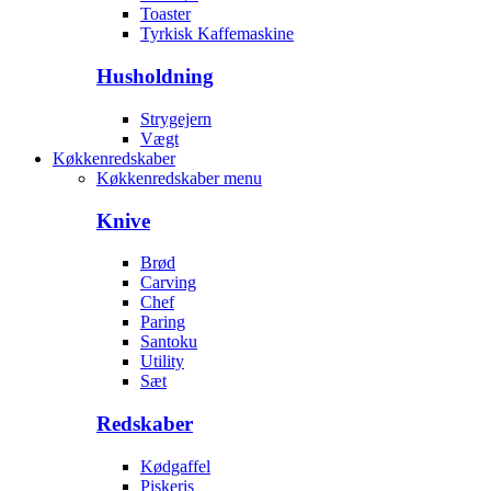
Toaster
Tyrkisk Kaffemaskine
Husholdning
Strygejern
Vægt
Køkkenredskaber
Køkkenredskaber menu
Knive
Brød
Carving
Chef
Paring
Santoku
Utility
Sæt
Redskaber
Kødgaffel
Piskeris