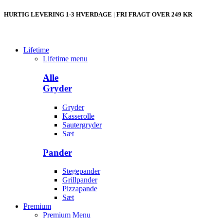
HURTIG LEVERING 1-3 HVERDAGE | FRI FRAGT OVER 249 KR
Lifetime
Lifetime menu
Alle
Gryder
Gryder
Kasserolle
Sautergryder
Sæt
Pander
Stegepander
Grillpander
Pizzapande
Sæt
Premium
Premium Menu