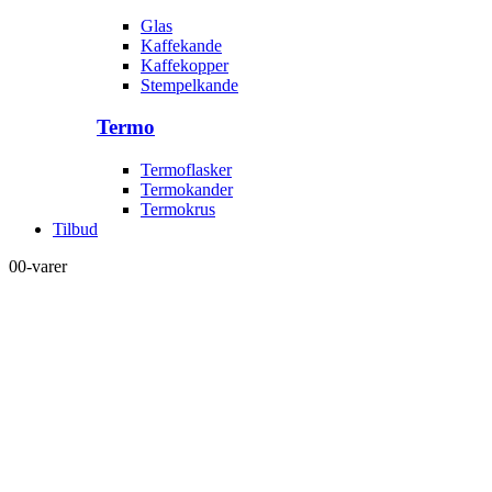
Glas
Kaffekande
Kaffekopper
Stempelkande
Termo
Termoflasker
Termokander
Termokrus
Tilbud
0
0-varer