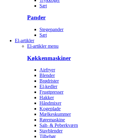
Trykkoger
Sæt
Pander
Stegepander
Sæt
El-artikler
El-artikler menu
Køkkenmaskiner
Airfryer
Blender
Brødrister
El-kedler
Frugtpresser
Hakker
Håndmixer
Kogeplade
Mælkeskummer
Røremaskine
Salt- & Peberkværn
Stavblender
Tilbehør