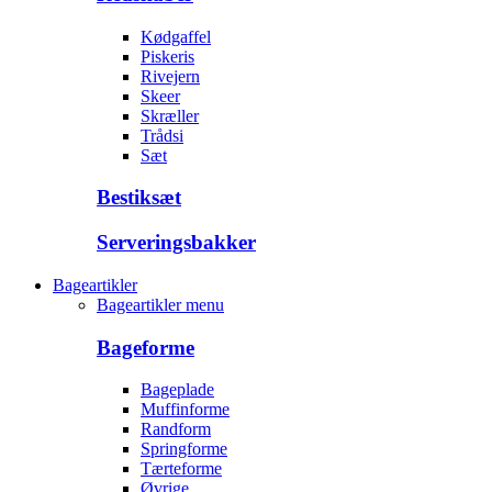
Kødgaffel
Piskeris
Rivejern
Skeer
Skræller
Trådsi
Sæt
Bestiksæt
Serveringsbakker
Bageartikler
Bageartikler menu
Bageforme
Bageplade
Muffinforme
Randform
Springforme
Tærteforme
Øvrige