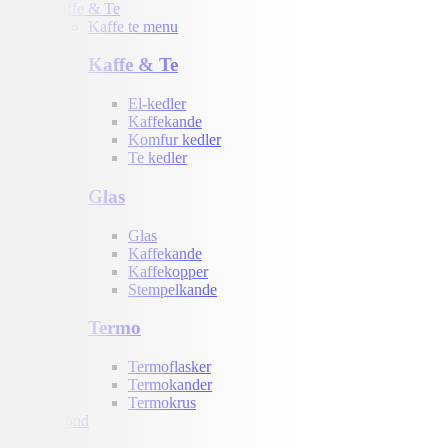
Kaffe & Te
Kaffe te menu
Kaffe & Te
El-kedler
Kaffekande
Komfur kedler
Te kedler
Glas
Glas
Kaffekande
Kaffekopper
Stempelkande
Termo
Termoflasker
Termokander
Termokrus
Tilbud