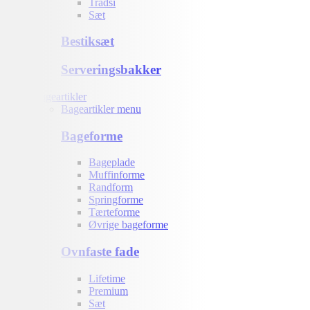
Trådsi
Sæt
Bestiksæt
Serveringsbakker
Bageartikler
Bageartikler menu
Bageforme
Bageplade
Muffinforme
Randform
Springforme
Tærteforme
Øvrige bageforme
Ovnfaste fade
Lifetime
Premium
Sæt