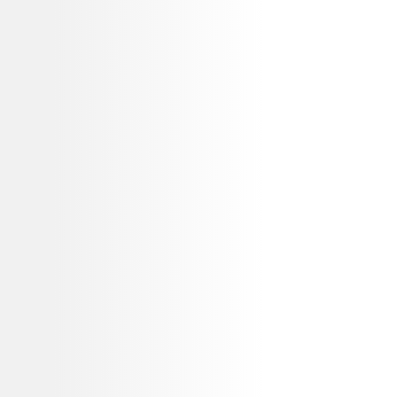
0
0-varer