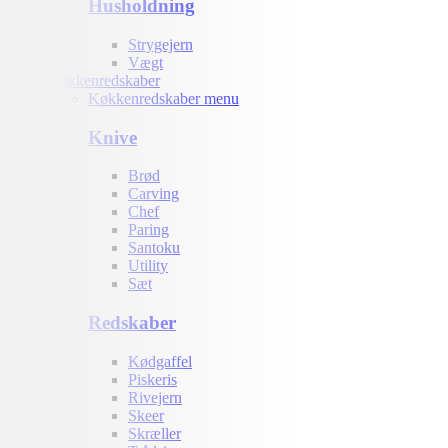
Husholdning
Strygejern
Vægt
Køkkenredskaber
Køkkenredskaber menu
Knive
Brød
Carving
Chef
Paring
Santoku
Utility
Sæt
Redskaber
Kødgaffel
Piskeris
Rivejern
Skeer
Skræller