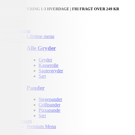
HURTIG LEVERING 1-3 HVERDAGE | FRI FRAGT OVER 249 KR
Lifetime
Lifetime menu
Alle Gryder
Gryder
Kasserolle
Sautergryder
Sæt
Pander
Stegepander
Grillpander
Pizzapande
Sæt
Premium
Premium Menu