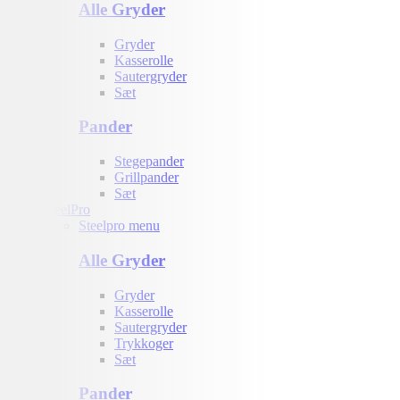
Alle Gryder
Gryder
Kasserolle
Sautergryder
Sæt
Pander
Stegepander
Grillpander
Sæt
SteelPro
Steelpro menu
Alle Gryder
Gryder
Kasserolle
Sautergryder
Trykkoger
Sæt
Pander