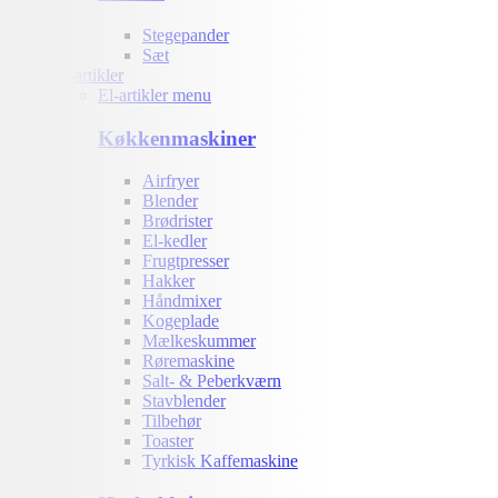
Stegepander
Sæt
El-artikler
El-artikler menu
Køkkenmaskiner
Airfryer
Blender
Brødrister
El-kedler
Frugtpresser
Hakker
Håndmixer
Kogeplade
Mælkeskummer
Røremaskine
Salt- & Peberkværn
Stavblender
Tilbehør
Toaster
Tyrkisk Kaffemaskine