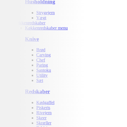
Husholdning
Strygejern
Vægt
Køkkenredskaber
Køkkenredskaber menu
Knive
Brød
Carving
Chef
Paring
Santoku
Utility
Sæt
Redskaber
Kødgaffel
Piskeris
Rivejern
Skeer
Skræller