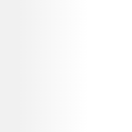
0
0-varer