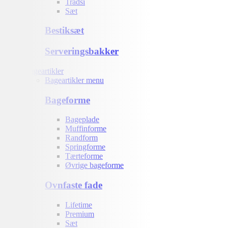
Trådsi
Sæt
Bestiksæt
Serveringsbakker
Bageartikler
Bageartikler menu
Bageforme
Bageplade
Muffinforme
Randform
Springforme
Tærteforme
Øvrige bageforme
Ovnfaste fade
Lifetime
Premium
Sæt