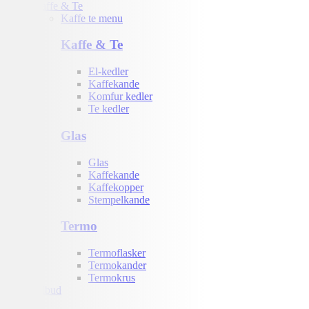
Kaffe & Te
Kaffe te menu
Kaffe & Te
El-kedler
Kaffekande
Komfur kedler
Te kedler
Glas
Glas
Kaffekande
Kaffekopper
Stempelkande
Termo
Termoflasker
Termokander
Termokrus
Tilbud