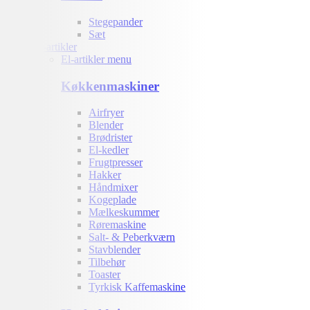
Stegepander
Sæt
El-artikler
El-artikler menu
Køkkenmaskiner
Airfryer
Blender
Brødrister
El-kedler
Frugtpresser
Hakker
Håndmixer
Kogeplade
Mælkeskummer
Røremaskine
Salt- & Peberkværn
Stavblender
Tilbehør
Toaster
Tyrkisk Kaffemaskine