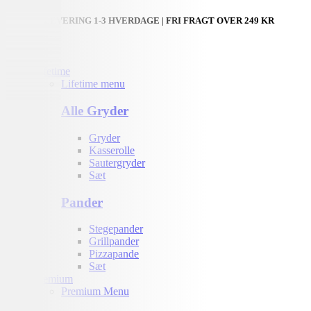
HURTIG LEVERING 1-3 HVERDAGE | FRI FRAGT OVER 249 KR
Lifetime
Lifetime menu
Alle Gryder
Gryder
Kasserolle
Sautergryder
Sæt
Pander
Stegepander
Grillpander
Pizzapande
Sæt
Premium
Premium Menu