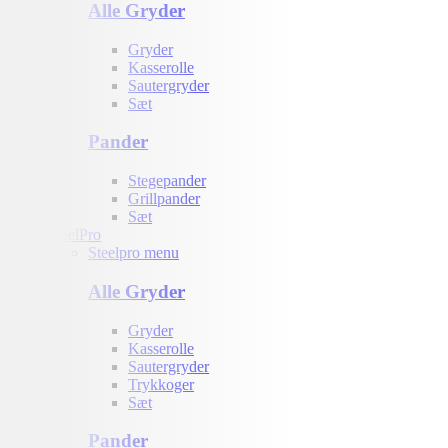
Alle Gryder
Gryder
Kasserolle
Sautergryder
Sæt
Pander
Stegepander
Grillpander
Sæt
SteelPro
Steelpro menu
Alle Gryder
Gryder
Kasserolle
Sautergryder
Trykkoger
Sæt
Pander