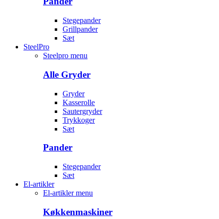
Pander
Stegepander
Grillpander
Sæt
SteelPro
Steelpro menu
Alle Gryder
Gryder
Kasserolle
Sautergryder
Trykkoger
Sæt
Pander
Stegepander
Sæt
El-artikler
El-artikler menu
Køkkenmaskiner