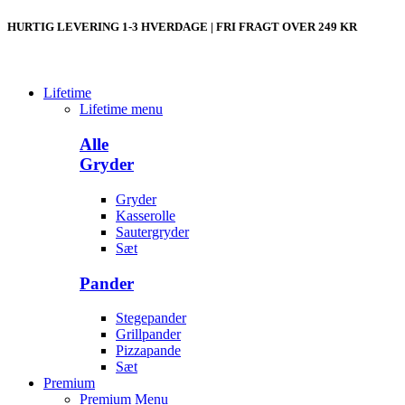
HURTIG LEVERING 1-3 HVERDAGE | FRI FRAGT OVER 249 KR
Lifetime
Lifetime menu
Alle
Gryder
Gryder
Kasserolle
Sautergryder
Sæt
Pander
Stegepander
Grillpander
Pizzapande
Sæt
Premium
Premium Menu