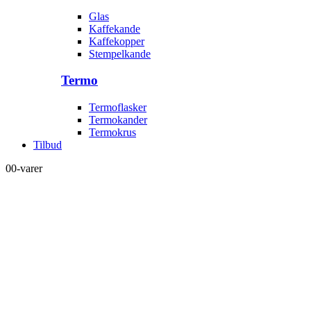
Glas
Kaffekande
Kaffekopper
Stempelkande
Termo
Termoflasker
Termokander
Termokrus
Tilbud
0
0-varer