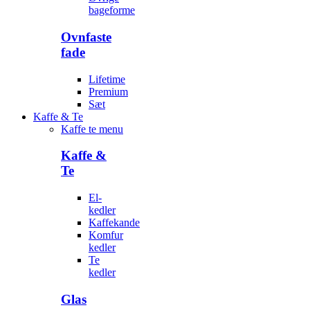
bageforme
Ovnfaste
fade
Lifetime
Premium
Sæt
Kaffe & Te
Kaffe te menu
Kaffe &
Te
El-
kedler
Kaffekande
Komfur
kedler
Te
kedler
Glas