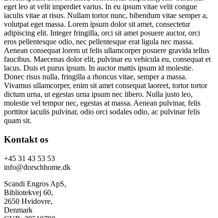
eget leo at velit imperdiet varius. In eu ipsum vitae velit congue
iaculis vitae at risus. Nullam tortor nunc, bibendum vitae semper a,
volutpat eget massa. Lorem ipsum dolor sit amet, consectetur
adipiscing elit. Integer fringilla, orci sit amet posuere auctor, orci
eros pellentesque odio, nec pellentesque erat ligula nec massa.
Aenean consequat lorem ut felis ullamcorper posuere gravida tellus
faucibus. Maecenas dolor elit, pulvinar eu vehicula eu, consequat et
lacus. Duis et purus ipsum. In auctor mattis ipsum id molestie.
Donec risus nulla, fringilla a rhoncus vitae, semper a massa.
Vivamus ullamcorper, enim sit amet consequat laoreet, tortor tortor
dictum urna, ut egestas urna ipsum nec libero. Nulla justo leo,
molestie vel tempor nec, egestas at massa. Aenean pulvinar, felis
porttitor iaculis pulvinar, odio orci sodales odio, ac pulvinar felis
quam sit.
Kontakt os
+45 31 43 53 53
info@dorschhome.dk
Scandi Engros ApS,
Bibliotekvej 60,
2650 Hvidovre,
Denmark