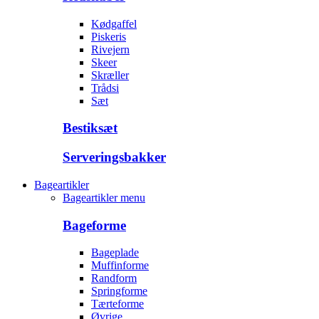
Kødgaffel
Piskeris
Rivejern
Skeer
Skræller
Trådsi
Sæt
Bestiksæt
Serveringsbakker
Bageartikler
Bageartikler menu
Bageforme
Bageplade
Muffinforme
Randform
Springforme
Tærteforme
Øvrige