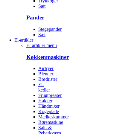
Trykkoger
Sæt
Pander
Stegepander
Sæt
El-artikler
El-artikler menu
Køkkenmaskiner
Airfryer
Blender
Brødrister
El-
kedler
Frugtpresser
Hakker
Håndmixer
Kogeplade
Mælkeskummer
Røremaskine
Salt- &
Peberkværn