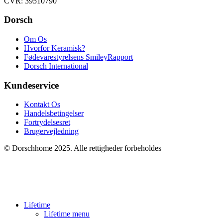
CVR: 39510790
Dorsch
Om Os
Hvorfor Keramisk?
Fødevarestyrelsens SmileyRapport
Dorsch International
Kundeservice
Kontakt Os
Handelsbetingelser
Fortrydelsesret
Brugervejledning
© Dorschhome 2025. Alle rettigheder forbeholdes
Lifetime
Lifetime menu