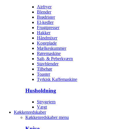
Airfryer
Blender
Brødrister
El-kedler
Frugtpresser
Hakker
Håndmixer
Kogeplade
Mælkeskummer
Røremaskine
Salt- & Peberkværn
Stavblender
Tilbehør
Toaster
Tyrkisk Kaffemaskine
Husholdning
Strygejern
Vægt
Køkkenredskaber
Køkkenredskaber menu
Knive