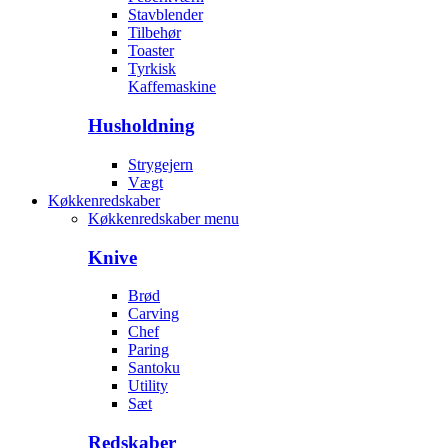
Stavblender
Tilbehør
Toaster
Tyrkisk
Kaffemaskine
Husholdning
Strygejern
Vægt
Køkkenredskaber
Køkkenredskaber menu
Knive
Brød
Carving
Chef
Paring
Santoku
Utility
Sæt
Redskaber